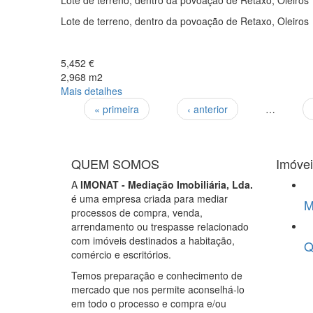
Lote de terreno, dentro da povoação de Retaxo, Oleiros
Lote de terreno, dentro da povoação de Retaxo, Oleiros
5,452 €
2,968 m2
Mais detalhes
« primeira
‹ anterior
…
Páginas
QUEM SOMOS
Imóve
A
IMONAT - Mediação Imobiliária, Lda.
é uma empresa criada para mediar
M
processos de compra, venda,
arrendamento ou trespasse relacionado
com imóveis destinados a habitação,
Q
comércio e escritórios.
Temos preparação e conhecimento de
mercado que nos permite aconselhá-lo
em todo o processo e compra e/ou