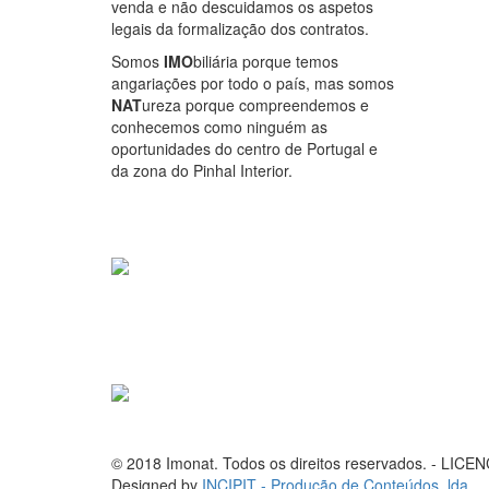
venda e não descuidamos os aspetos
legais da formalização dos contratos.
Somos
IMO
biliária porque temos
angariações por todo o país, mas somos
NAT
ureza porque compreendemos e
conhecemos como ninguém as
oportunidades do centro de Portugal e
da zona do Pinhal Interior.
© 2018 Imonat. Todos os direitos reservados. - LIC
Designed by
INCIPIT - Produção de Conteúdos, lda
.