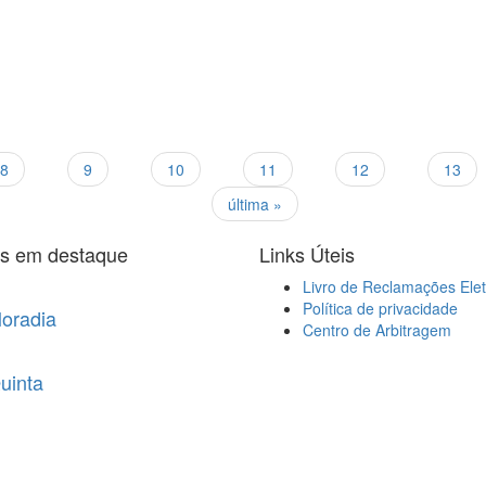
8
9
10
11
12
13
última »
is em destaque
Links Úteis
Livro de Reclamações Elet
Política de privacidade
oradia
Centro de Arbitragem
uinta