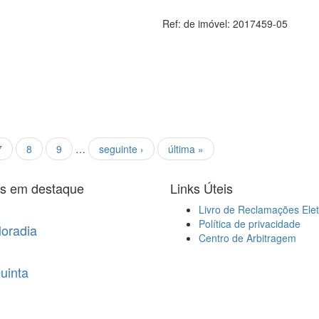
Ref: de imóvel:
2017459-05
7
8
9
…
seguinte ›
última »
is em destaque
Links Úteis
Livro de Reclamações Elet
Política de privacidade
oradia
Centro de Arbitragem
uinta