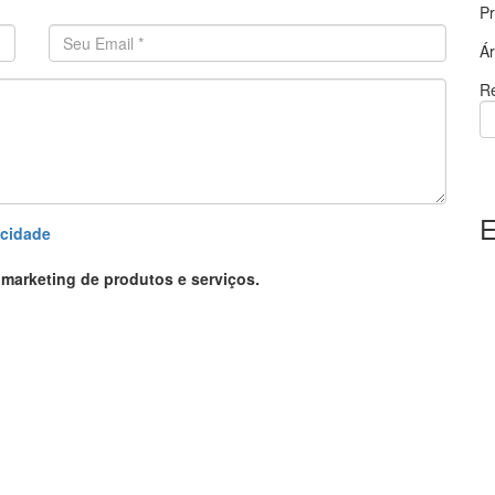
P
Endereço de email
*
Á
Re
E
acidade
marketing de produtos e serviços.