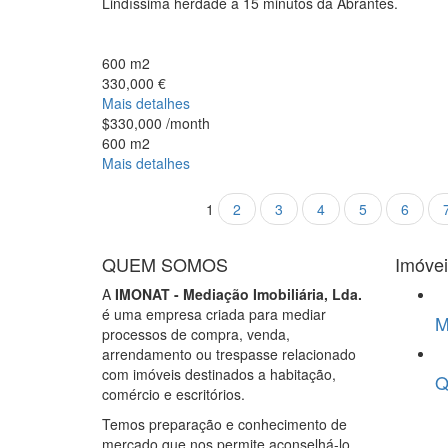
Lindíssima herdade a 15 minutos da Abrantes.
600 m2
330,000 €
Mais detalhes
$330,000
/month
600 m2
Mais detalhes
Páginas
1
2
3
4
5
6
QUEM SOMOS
Imóve
A
IMONAT - Mediação Imobiliária, Lda.
é uma empresa criada para mediar
M
processos de compra, venda,
arrendamento ou trespasse relacionado
com imóveis destinados a habitação,
Q
comércio e escritórios.
Temos preparação e conhecimento de
mercado que nos permite aconselhá-lo