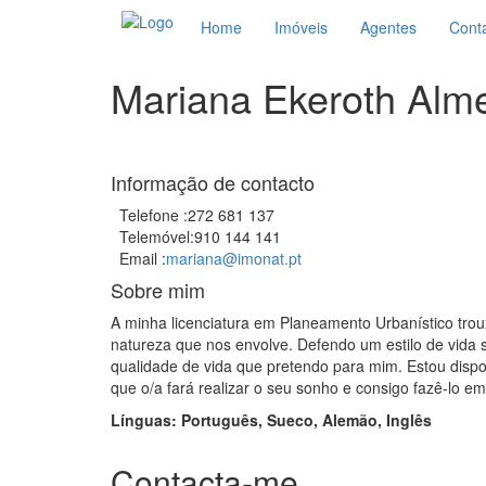
Home
Imóveis
Agentes
Cont
Mariana Ekeroth Alm
Informação de contacto
Telefone :
272 681 137
Telemóvel:
910 144 141
Email :
mariana@imonat.pt
Sobre mim
A minha licenciatura em Planeamento Urbanístico trou
natureza que nos envolve. Defendo um estilo de vida s
qualidade de vida que pretendo para mim. Estou disp
que o/a fará realizar o seu sonho e consigo fazê-lo e
Línguas: Português, Sueco, Alemão, Inglês
Contacta-me