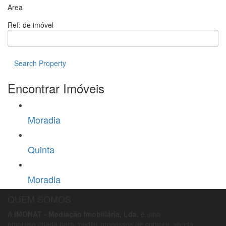
Area
Ref: de imóvel
Search Property
Encontrar Imóveis
Moradia
Quinta
Moradia
QUEM SOMOS
A
IMONAT - Mediação Imobiliária, Lda.
é uma
empresa criada para mediar processos de compra, venda,