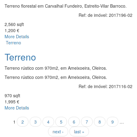
Terreno florestal em Carvalhal Fundeiro, Estreito-Vilar Barroco.
Ref: de imóvel:
2017196-02
2,560 sqft
1,200 €
More Details
Terreno
Terreno
Terreno rústico com 970m2, em Ameixoeira, Oleiros.
Terreno rústico com 970m2, em Ameixoeira, Oleiros.
Ref: de imóvel:
2017116-02
970 sqft
1,995 €
More Details
Pages
1
2
3
4
5
6
7
8
9
…
next ›
last »