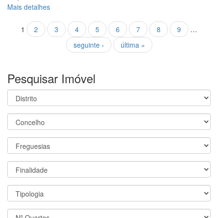
Mais detalhes
Páginas
1
2
3
4
5
6
7
8
9
…
seguinte ›
última »
Pesquisar Imóvel