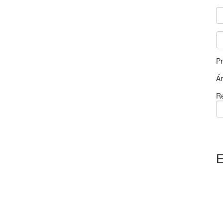
P
Á
Re
E