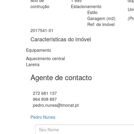
Ano de
1 995
dup
contrução
Estacionamento
Uma
Estilo
Garagem (m2)
(Pr
Ref: de imóvel
2017541-01
Características do imóvel
Equipamento
Aquecimento central
Lareira
Agente de contacto
272 681 137
964 808 897
pedro.nunes@imonat.pt
Pedro Nunes
O seu nome
*