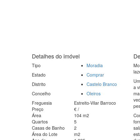
Detalhes do imóvel
De
Tipo
Moradia
Mor
laz
Estado
Comprar
Uma
Distrito
Castelo Branco
a v
Concelho
Oleiros
man
ved
Freguesia
Estreito-Vilar Barroco
pes
Preço
€
/
Área
104
m2
Con
Quartos
5
for
Casas de Banho
2
sal
Área do Lote
m2
est