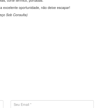
las, corte térmico, portadas.
 excelente oportunidade, não deixe escapar!
eço Sob Consulta)
Endereço de email
*