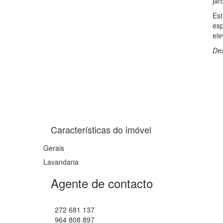
jar
Est
esp
ele
Des
Características do imóvel
Gerais
Lavandaria
Agente de contacto
272 681 137
964 808 897