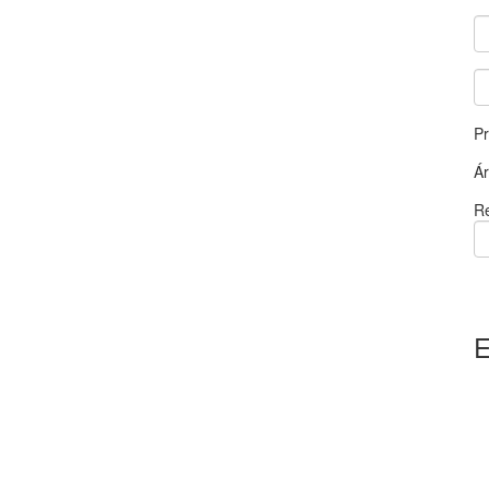
P
Á
Re
E