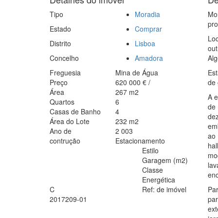
Tipo
Moradia
Mor
pro
Estado
Comprar
Loc
Distrito
Lisboa
out
Concelho
Amadora
Alg
Freguesia
Mina de Água
Est
Preço
620 000
€
/
de 
Área
267
m2
A e
Quartos
6
de 
Casas de Banho
4
dez
Área do Lote
232
m2
emb
Ano de
2 003
ao 
contrução
Estacionamento
hal
Estilo
mo
Garagem (m2)
lav
Classe
enc
Energética
C
Ref: de imóvel
Par
2017209-01
pa
ext