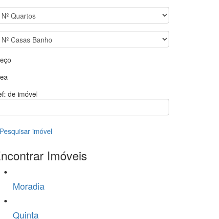
reço
rea
f: de imóvel
Pesquisar imóvel
ncontrar Imóveis
Moradia
Quinta