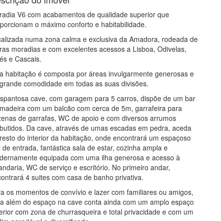
adia V6 com acabamentos de qualidade superior que
porcionam o máximo conforto e habitabilidade.
alizada numa zona calma e exclusiva da Amadora, rodeada de
ras moradias e com excelentes acessos a Lisboa, Odivelas,
és e Cascais.
a habitação é composta por áreas invulgarmente generosas e
grande comodidade em todas as suas divisões.
spantosa cave, com garagem para 5 carros, dispõe de um bar
madeira com um balcão com cerca de 5m, garrafeira para
enas de garrafas, WC de apoio e com diversos arrumos
utidos. Da cave, através de umas escadas em pedra, aceda
resto do interior da habitação, onde encontrará um espaçoso
l de entrada, fantástica sala de estar, cozinha ampla e
dernamente equipada com uma ilha generosa e acesso à
andaria, WC de serviço e escritório. No primeiro andar,
ontrará 4 suites com casa de banho privativa.
a os momentos de convívio e lazer com familiares ou amigos,
ra além do espaço na cave conta ainda com um amplo espaço
erior com zona de churrasqueira e total privacidade e com um