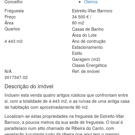
Concelho
Oleiros
Freguesia
Estreito-Vilar Barroco
Preço
34 500
€
/
Área
80
m2
Quartos
Casas de Banho
Área do Lote
4 443
m2
Ano de contrução
Estacionamento
Estilo
Garagem (m2)
Classe Energética
N/A
Ref: de imóvel
2017347-02
Descrição do imóvel
Incluem esta venda quatro artigos rústicos que confrontam entre
si, com a totalidade de 4.443 m2, e as ruínas de uma antiga casa
de habitação com aproximadamente 80 m2.
Localizam-se estas propriedades na freguesia de Estreito-Vilar
Barroco, a poucos metros da sua sede de freguesia. O local é
paradisíaco num sitio chamado de Ribeira do Canto, com
vegetação luxuriante junto da ribeira que aqui tem o mesmo