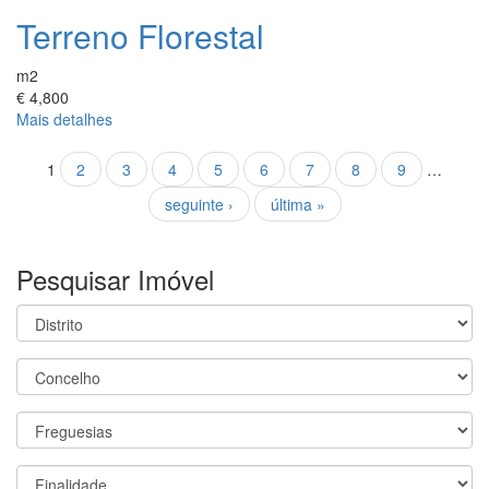
Terreno Florestal
m2
€ 4,800
Mais detalhes
Páginas
1
2
3
4
5
6
7
8
9
…
seguinte ›
última »
Pesquisar Imóvel