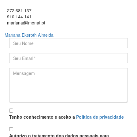
272 681 137
910 144 141
mariana@imonat.pt
Mariana Ekeroth Almeida
O seu nome
*
Endereço de email
*
Mensagem
*
Política
*
Tenho conhecimento e aceito a
Política de privacidade
Proteção
*
Autorizo o tratamento dos dados pessoais para