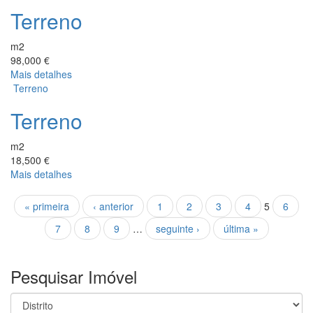
Terreno
m2
98,000 €
Mais detalhes
Terreno
Terreno
m2
18,500 €
Mais detalhes
Páginas
« primeira
‹ anterior
1
2
3
4
5
6
7
8
9
…
seguinte ›
última »
Pesquisar Imóvel