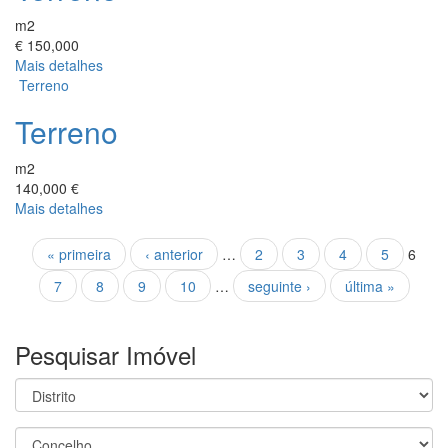
m2
€ 150,000
Mais detalhes
Terreno
Terreno
m2
140,000 €
Mais detalhes
Páginas
« primeira
‹ anterior
…
2
3
4
5
6
7
8
9
10
…
seguinte ›
última »
Pesquisar Imóvel