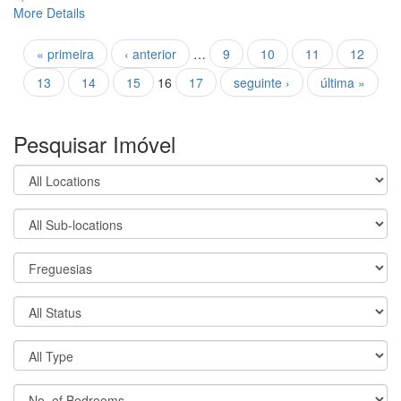
More Details
Pages
« primeira
‹ anterior
…
9
10
11
12
13
14
15
16
17
seguinte ›
última »
Pesquisar Imóvel