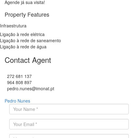
Agende já sua visita!
Property Features
Infraestrutura
Ligação à rede elétrica
Ligação à rede de saneamento
Ligação à rede de água
Contact Agent
272 681 137
964 808 897
pedro.nunes@imonat.pt
Pedro Nunes
O seu nome
*
Endereço de email
*
Mensagem
*