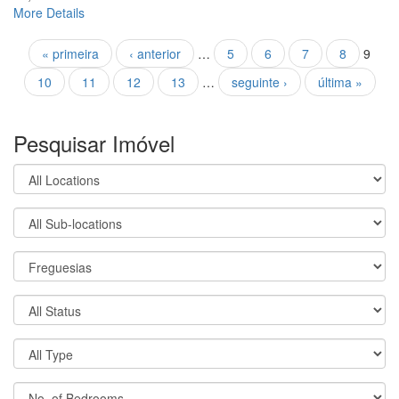
More Details
Pages
« primeira
‹ anterior
…
5
6
7
8
9
10
11
12
13
…
seguinte ›
última »
Pesquisar Imóvel