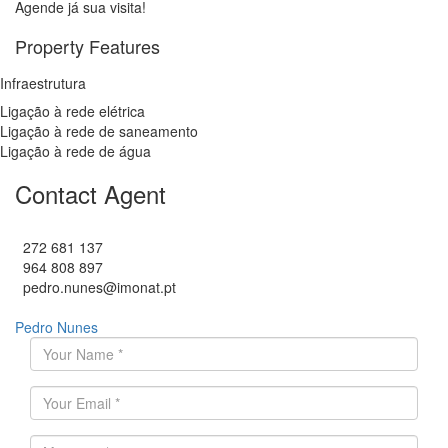
Agende já sua visita!
Property Features
Infraestrutura
Ligação à rede elétrica
Ligação à rede de saneamento
Ligação à rede de água
Contact Agent
272 681 137
964 808 897
pedro.nunes@imonat.pt
Pedro Nunes
O seu nome
*
Endereço de email
*
Mensagem
*